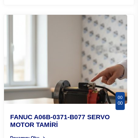
00
00
FANUC A06B-0371-B077 SERVO
MOTOR TAMİRİ
Devamını Oku