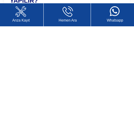
YAPILIR?
Devamını Oku
Arıza Kayıt
Hemen Ara
Whatsapp
00
00
HSD SPİNDLE MOTOR ONARIMI